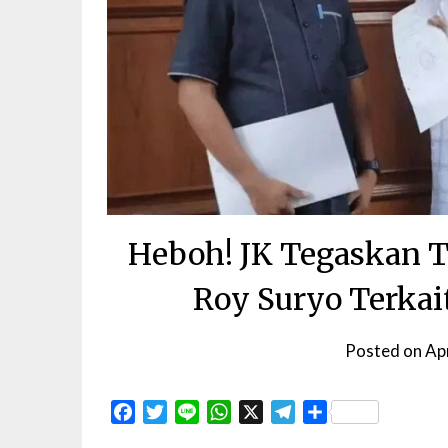
Heboh! JK Tegaskan T
Roy Suryo Terkai
Posted on
Apr
Facebook
Twitter
Line
WhatsApp
X
Telegram
Share