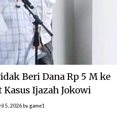
idak Beri Dana Rp 5 M ke
t Kasus Ijazah Jokowi
il 5, 2026
by
game1