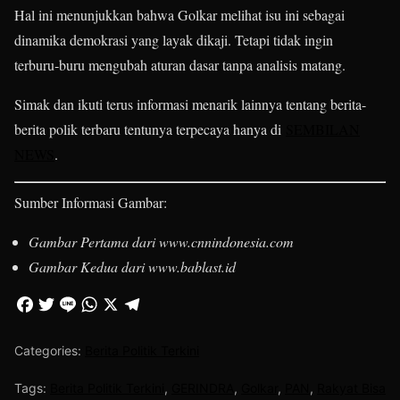
Hal ini menunjukkan bahwa Golkar melihat isu ini sebagai
dinamika demokrasi yang layak dikaji. Tetapi tidak ingin
terburu‑buru mengubah aturan dasar tanpa analisis matang.
Simak dan ikuti terus informasi menarik lainnya tentang berita-
berita polik terbaru tentunya terpecaya hanya di
SEMBILAN
NEWS
.
Sumber Informasi Gambar:
Gambar Pertama dari www.cnnindonesia.com
Gambar Kedua dari www.bablast.id
Categories:
Berita Politik Terkini
Tags:
Berita Politik Terkini
,
GERINDRA
,
Golkar
,
PAN
,
Rakyat Bisa