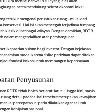
si II DPR menilai bahwa RDTR yang jelas akan
ngkungan, serta mendukung sektor ekonomi lokal.
yang terukur mengenai peruntukan ruang—mulai dari
a konservasi. Hal ini akan mencegah terjadinya tumpang
lah klasik di berbagai wilayah. Dengan demikian, RDTR
erah dalam mengendalikan arah pembangunan.
eri kepastian hukum bagi investor. Dengan kejelasan
 menanamkan modal karena risiko perizinan dapat ditekan.
njadi fondasi kokoh untuk membangun kepercayaan
patan Penyusunan
n RDTR tidak boleh berlarut-larut. Hingga kini, masih
ruang detail, padahal hal tersebut merupakan kewajiban
nilai percepatan ini perlu dilakukan agar seluruh
engan kebijakan nasional.