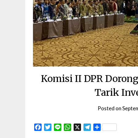
Komisi II DPR Doron
Tarik Inv
Posted on
Septe
Facebook
Twitter
Line
WhatsApp
X
Telegram
Share