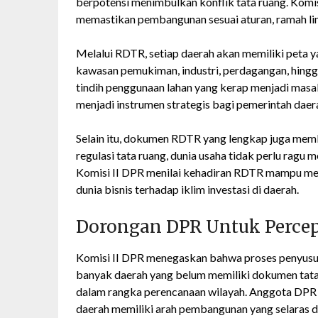
berpotensi menimbulkan konflik tata ruang. Komi
memastikan pembangunan sesuai aturan, ramah li
Melalui RDTR, setiap daerah akan memiliki peta 
kawasan pemukiman, industri, perdagangan, hingg
tindih penggunaan lahan yang kerap menjadi masa
menjadi instrumen strategis bagi pemerintah da
Selain itu, dokumen RDTR yang lengkap juga memb
regulasi tata ruang, dunia usaha tidak perlu ragu
Komisi II DPR menilai kehadiran RDTR mampu me
dunia bisnis terhadap iklim investasi di daerah.
Dorongan DPR Untuk Perce
Komisi II DPR menegaskan bahwa proses penyusuna
banyak daerah yang belum memiliki dokumen tata 
dalam rangka perencanaan wilayah. Anggota DPR me
daerah memiliki arah pembangunan yang selaras d