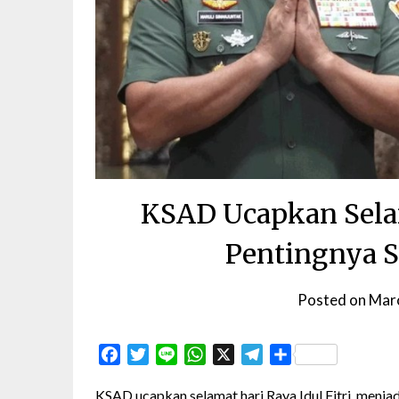
KSAD Ucapkan Selam
Pentingnya S
Posted on
Mar
Facebook
Twitter
Line
WhatsApp
X
Telegram
Share
KSAD ucapkan selamat hari Raya Idul Fitri, menja