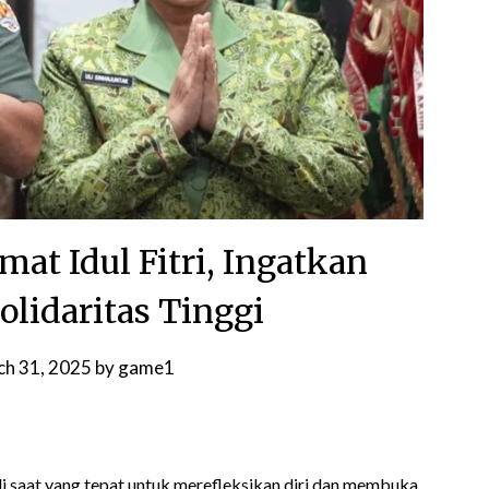
at Idul Fitri, Ingatkan
olidaritas Tinggi
ch 31, 2025
by
game1
di saat yang tepat untuk merefleksikan diri dan membuka