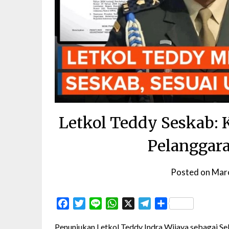
Letkol Teddy Seskab: 
Pelanggara
Posted on
Mar
Facebook
Twitter
Line
WhatsApp
X
Telegram
Share
Penunjukan Letkol Teddy Indra Wijaya sebagai Se