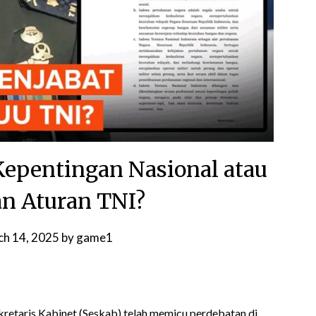
Kepentingan Nasional atau
n Aturan TNI?
ch 14, 2025
by
game1
kretaris Kabinet (Seskab) telah memicu perdebatan di