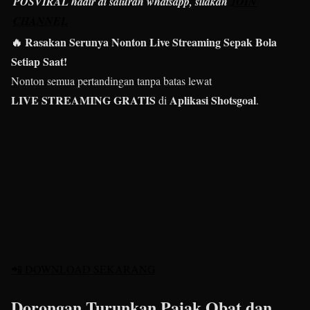
POSVIRAL hadir di saluran whatsapp, silakan
JOIN
CHANNEL
🔥 Rasakan Serunya Nonton Live Streaming Sepak Bola
Setiap Saat!
Nonton semua pertandingan tanpa batas lewat
LIVE STREAMING GRATIS
Aplikasi Shotsgoal
di
.
📲 DOWNLOAD SEKARANG
Dorongan Turunkan Pajak Obat dan