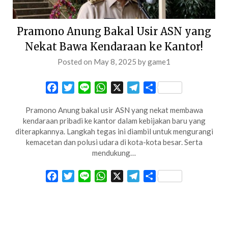
Pramono Anung Bakal Usir ASN yang
Nekat Bawa Kendaraan ke Kantor!
Posted on
May 8, 2025
by
game1
Facebook
Twitter
Line
WhatsApp
X
Telegram
Share
Pramono Anung bakal usir ASN yang nekat membawa
kendaraan pribadi ke kantor dalam kebijakan baru yang
diterapkannya. Langkah tegas ini diambil untuk mengurangi
kemacetan dan polusi udara di kota-kota besar. Serta
mendukung…
Facebook
Twitter
Line
WhatsApp
X
Telegram
Share