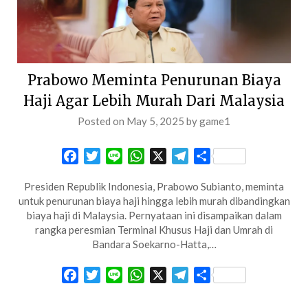
Prabowo Meminta Penurunan Biaya
Haji Agar Lebih Murah Dari Malaysia
Posted on
May 5, 2025
by
game1
Facebook
Twitter
Line
WhatsApp
X
Telegram
Share
Presiden Republik Indonesia, Prabowo Subianto, meminta
untuk penurunan biaya haji hingga lebih murah dibandingkan
biaya haji di Malaysia. Pernyataan ini disampaikan dalam
rangka peresmian Terminal Khusus Haji dan Umrah di
Bandara Soekarno-Hatta,…
Facebook
Twitter
Line
WhatsApp
X
Telegram
Share