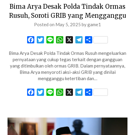
Bima Arya Desak Polda Tindak Ormas
Rusuh, Soroti GRIB yang Mengganggu
Posted on
May 5, 2025
by
game1
Facebook
Twitter
Line
WhatsApp
X
Telegram
Share
Bima Arya Desak Polda Tindak Ormas Rusuh mengeluarkan
pernyataan yang cukup tegas terkait dengan gangguan
yang ditimbulkan oleh ormas GRIB. Dalam pernyataannya,
Bima Arya menyoroti aksi-aksi GRIB yang dinilai
mengganggu ketertiban dan…
Facebook
Twitter
Line
WhatsApp
X
Telegram
Share