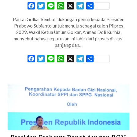
Facebook
Twitter
Line
WhatsApp
X
Telegram
Share
Partai Golkar kembali dukungan penuh kepada Presiden
Prabowo Subianto untuk menuju sebagai calon Pilpres
2029. Wakil Ketua Umum Golkar, Ahmad Doli Kurnia,
menyebut bahwa keputusan ini lahir dari proses diskusi
panjang dan…
Facebook
Twitter
Line
WhatsApp
X
Telegram
Share