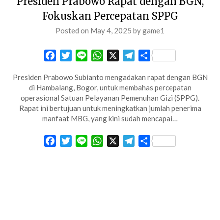
Presiden Prabowo Rapat dengan BGN,
Fokuskan Percepatan SPPG
Posted on
May 4, 2025
by
game1
Facebook
Twitter
Line
WhatsApp
X
Telegram
Share
Presiden Prabowo Subianto mengadakan rapat dengan BGN
di Hambalang, Bogor, untuk membahas percepatan
operasional Satuan Pelayanan Pemenuhan Gizi (SPPG).
Rapat ini bertujuan untuk meningkatkan jumlah penerima
manfaat MBG, yang kini sudah mencapai…
Facebook
Twitter
Line
WhatsApp
X
Telegram
Share