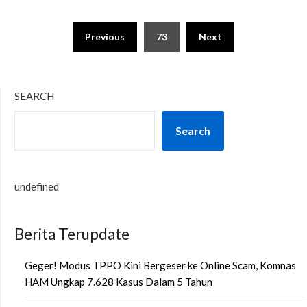
Posts
Previous
73
Next
pagination
SEARCH
Search
undefined
Berita Terupdate
Geger! Modus TPPO Kini Bergeser ke Online Scam, Komnas
HAM Ungkap 7.628 Kasus Dalam 5 Tahun