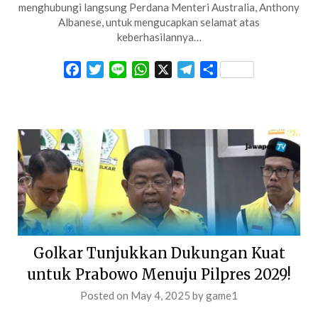
menghubungi langsung Perdana Menteri Australia, Anthony
Albanese, untuk mengucapkan selamat atas
keberhasilannya…
Facebook
Twitter
Line
WhatsApp
X
Telegram
Share
Golkar Tunjukkan Dukungan Kuat
untuk Prabowo Menuju Pilpres 2029!
Posted on
May 4, 2025
by
game1