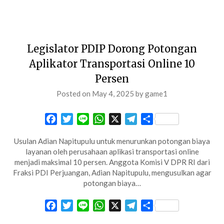
Legislator PDIP Dorong Potongan
Aplikator Transportasi Online 10
Persen
Posted on
May 4, 2025
by
game1
Facebook
Twitter
Line
WhatsApp
X
Telegram
Share
Usulan Adian Napitupulu untuk menurunkan potongan biaya
layanan oleh perusahaan aplikasi transportasi online
menjadi maksimal 10 persen. Anggota Komisi V DPR RI dari
Fraksi PDI Perjuangan, Adian Napitupulu, mengusulkan agar
potongan biaya…
Facebook
Twitter
Line
WhatsApp
X
Telegram
Share