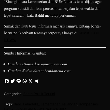
“Sinergi antara kementerian dan BUMN harus terus dijaga agar
program subsidi dan kompensasi bisa berjalan tepat waktu dan
tepat sasaran,” kata Bahlil menutup pertemuan.
Simak dan ikuti terus informasi menarik lainnya tentang berita-
berita polik terbaru tentunya terpecaya hanya di
SEMBILAN
NEWS
.
Sumber Informasi Gambar:
Gambar Utama dari antaranews.com
Gambar Kedua dari cnbcindonesia.com
Categories:
Berita Politik Terkini
Tags:
Bahlil Lahadalia
,
Kementerian Keuangan
,
Kompensasi
Listrik
,
SEMBILAN NEWS
,
Subsidi BBM