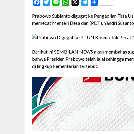
Facebook
Twitter
Line
WhatsApp
X
Telegram
Share
Prabowo Subianto digugat ke Pengadilan Tata Us
memecat Menteri Desa dan (PDT), Yandri Susanto
Berikut ini
SEMBILAN NEWS
akan membahas gugat
bahwa Presiden Prabowo telah lalai sehingga mem
di lingkup kementerian tersebut.