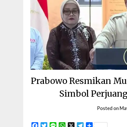
Prabowo Resmikan Mus
Simbol Perjuang
Posted on
May
Facebook
Twitter
Line
WhatsApp
X
Telegram
Share