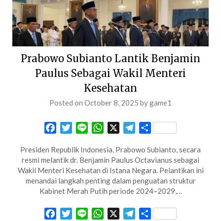
Prabowo Subianto Lantik Benjamin
Paulus Sebagai Wakil Menteri
Kesehatan
Posted on
October 8, 2025
by
game1
Facebook
Twitter
Line
WhatsApp
X
Telegram
Share
Presiden Republik Indonesia, Prabowo Subianto, secara
resmi melantik dr. Benjamin Paulus Octavianus sebagai
Wakil Menteri Kesehatan di Istana Negara. Pelantikan ini
menandai langkah penting dalam penguatan struktur
Kabinet Merah Putih periode 2024–2029,…
Facebook
Twitter
Line
WhatsApp
X
Telegram
Share