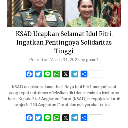
KSAD Ucapkan Selamat Idul Fitri,
Ingatkan Pentingnya Solidaritas
Tinggi
Posted on
March 31, 2025
by
game1
Facebook
Twitter
Line
WhatsApp
X
Telegram
Share
KSAD ucapkan selamat hari Raya Idul Fitri, menjadi saat
yang tepat untuk merefleksikan diri dan membuka lembaran
baru. Kepala Staf Angkatan Darat (KSAD) mengajak seluruh
prajurit TNI Angkatan Darat dan masyarakat untuk…
Facebook
Twitter
Line
WhatsApp
X
Telegram
Share