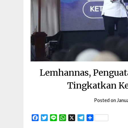
Lemhannas, Pengua
Tingkatkan Ke
Posted on
Janu
Facebook
Twitter
Line
WhatsApp
X
Telegram
Share